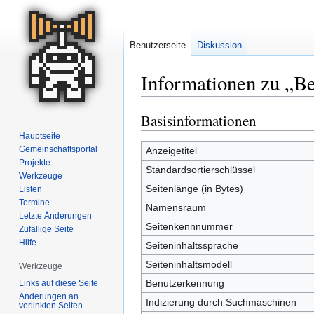
Benutzerseite
Diskussion
Informationen zu „B
Basisinformationen
Zur
Zur
Navigation
Suche
Hauptseite
springen
springen
Gemeinschafts­portal
Anzeigetitel
Projekte
Standardsortierschlüssel
Werkzeuge
Seitenlänge (in Bytes)
Listen
Termine
Namensraum
Letzte Änderungen
Seitenkennnummer
Zufällige Seite
Hilfe
Seiteninhaltssprache
Seiteninhaltsmodell
Werkzeuge
Benutzerkennung
Links auf diese Seite
Änderungen an
Indizierung durch Suchmaschinen
verlinkten Seiten