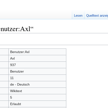
Lesen
Quelltext anze
enutzer:Axl“
Benutzer:Axl
Axl
937
Benutzer
11
de - Deutsch
Wikitext
5
Erlaubt