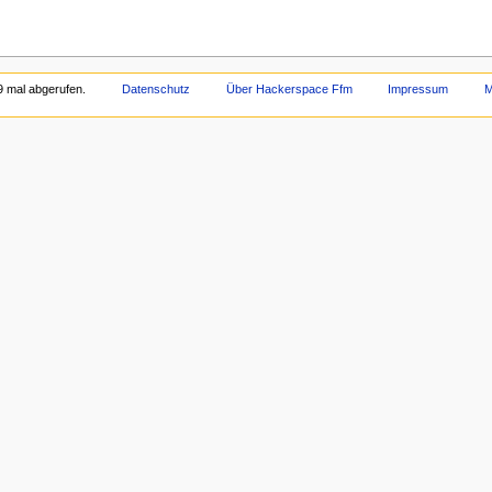
9 mal abgerufen.
Datenschutz
Über Hackerspace Ffm
Impressum
M