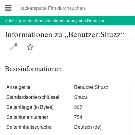
Zuletzt
gerade eben von einem anonymen Benutzer
Informationen zu „Benutzer:Shuzz“
Basisinformationen
Anzeigetitel
Benutzer:Shuzz
Standardsortierschlüssel
Shuzz
Seitenlänge (in Bytes)
307
Seitenkennnummer
754
Seiteninhaltssprache
Deutsch (de)