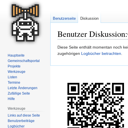
Benutzerseite
Diskussion
Benutzer Diskussion:
Zur
Zur
Diese Seite enthält momentan noch kein
Navigation
Suche
zugehörigen
Logbücher betrachten
.
Hauptseite
springen
springen
Gemeinschafts­portal
Projekte
Werkzeuge
Listen
Termine
Letzte Änderungen
Zufällige Seite
Hilfe
Werkzeuge
Links auf diese Seite
Benutzerbeiträge
Logbücher