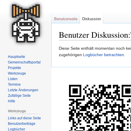
Benutzerseite
Diskussion
Benutzer Diskussion
Zur
Zur
Diese Seite enthält momentan noch kein
Navigation
Suche
zugehörigen
Logbücher betrachten
.
Hauptseite
springen
springen
Gemeinschafts­portal
Projekte
Werkzeuge
Listen
Termine
Letzte Änderungen
Zufällige Seite
Hilfe
Werkzeuge
Links auf diese Seite
Benutzerbeiträge
Logbücher