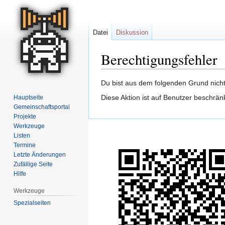
Datei
Diskussion
Berechtigungsfehler
Zur
Zur
Du bist aus dem folgenden Grund nicht 
Navigation
Suche
Diese Aktion ist auf Benutzer beschrän
Hauptseite
springen
springen
Gemeinschafts­portal
Projekte
Werkzeuge
Listen
Termine
Letzte Änderungen
Zufällige Seite
Hilfe
Werkzeuge
Spezialseiten