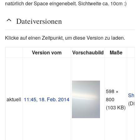
natürlich der Space eingenebelt. Sichtweite ca. 10cm :)
Dateiversionen
Klicke auf einen Zeitpunkt, um diese Version zu laden.
Version vom
Vorschaubild
Maße
598 ×
Shint
aktuell
11:45, 18. Feb. 2014
800
(
Disk
(103 KB)