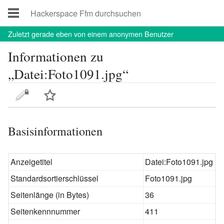
Zuletzt
gerade eben von einem anonymen Benutzer
Informationen zu
„Datei:Foto1091.jpg“
Basisinformationen
Anzeigetitel
Datei:Foto1091.jpg
Standardsortierschlüssel
Foto1091.jpg
Seitenlänge (in Bytes)
36
Seitenkennnummer
411