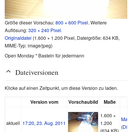
Größe dieser Vorschau:
800 × 600 Pixel
.
Weitere
Auflösung:
320 × 240 Pixel
.
Originaldatei
‎
(1.600 × 1.200 Pixel, Dateigröße: 634 KB,
MIME-Typ:
image/jpeg
)
Open Monday * Basteln für jedermann
Dateiversionen
Klicke auf einen Zeitpunkt, um diese Version zu laden.
Version vom
Vorschaubild
Maße
1.600 ×
Manu
aktuell
17:20, 23. Aug. 2011
1.200
(
Disk
(634 KB)