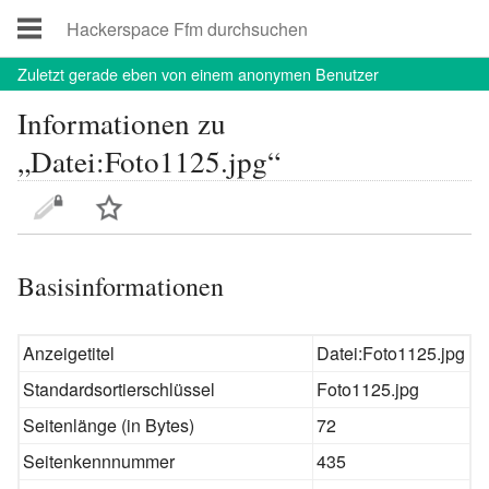
Zuletzt
gerade eben von einem anonymen Benutzer
Informationen zu
„Datei:Foto1125.jpg“
Basisinformationen
Anzeigetitel
Datei:Foto1125.jpg
Standardsortierschlüssel
Foto1125.jpg
Seitenlänge (in Bytes)
72
Seitenkennnummer
435