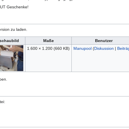
OUT Geschenke!
rsion zu laden.
schaubild
Maße
Benutzer
1.600 × 1.200
(660 KB)
Manupool
(
Diskussion
|
Beiträ
ben.
ei: