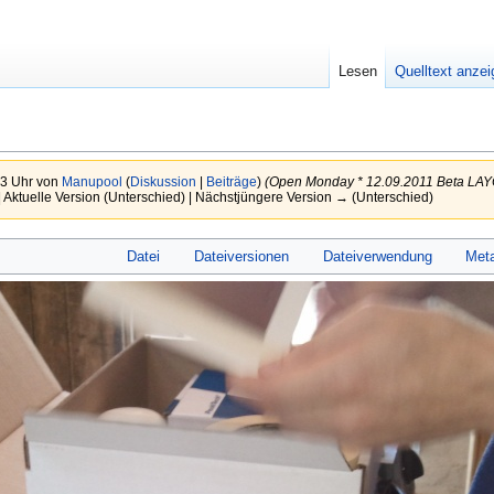
Lesen
Quelltext anze
53 Uhr von
Manupool
(
Diskussion
|
Beiträge
)
(Open Monday * 12.09.2011 Beta LA
 Aktuelle Version (Unterschied) | Nächstjüngere Version → (Unterschied)
Datei
Dateiversionen
Dateiverwendung
Met