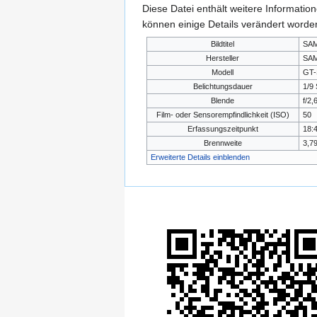
Diese Datei enthält weitere Informati
können einige Details verändert worden
Bildtitel
SA
Hersteller
SA
Modell
GT-
Belichtungsdauer
1/9 
Blende
f/2
Film- oder Sensorempfindlichkeit (ISO)
50
Erfassungszeitpunkt
18:4
Brennweite
3,7
Erweiterte Details einblenden