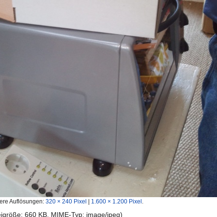
ere Auflösungen:
320 × 240 Pixel
|
1.600 × 1.200 Pixel
.
teigröße: 660 KB, MIME-Typ:
image/jpeg
)