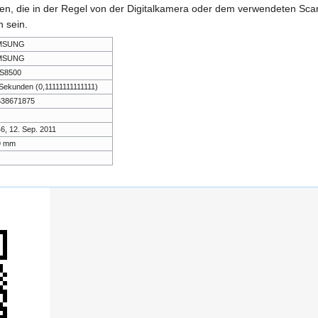
onen, die in der Regel von der Digitalkamera oder dem verwendeten Sc
 sein.
MSUNG
MSUNG
S8500
Sekunden (0,11111111111111)
,638671875
6, 12. Sep. 2011
9 mm