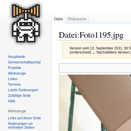
Datei
Diskussion
Datei:Foto1195.jpg
Version vom 13. September 2011, 00:
(Unterschied) ← Nächstältere Version |
Hauptseite
Gemeinschafts­portal
Zur
Zur
Projekte
Navigation
Suche
Werkzeuge
springen
springen
Listen
Termine
Letzte Änderungen
Zufällige Seite
Hilfe
Werkzeuge
Links auf diese Seite
Änderungen an
verlinkten Seiten