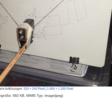
ere Auflösungen:
320 × 240 Pixel
|
1.600 × 1.200 Pixel
.
teigröße: 682 KB, MIME-Typ:
image/jpeg
)