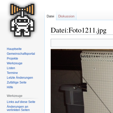
Datei
Diskussion
Datei:Foto1211.jpg
Zur
Zur
Navigation
Suche
Hauptseite
springen
springen
Gemeinschafts­portal
Projekte
Werkzeuge
Listen
Termine
Letzte Änderungen
Zufällige Seite
Hilfe
Werkzeuge
Links auf diese Seite
Änderungen an
verlinkten Seiten