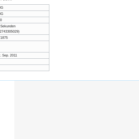
NG
NG
0
 Sekunden
02743305029)
71875
2. Sep. 2011