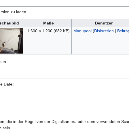
rsion zu laden.
schaubild
Maße
Benutzer
1.600 × 1.200
(682 KB)
Manupool
(
Diskussion
|
Beiträ
ben.
e Datei:
onen, die in der Regel von der Digitalkamera oder dem verwendeten Sc
 sein.