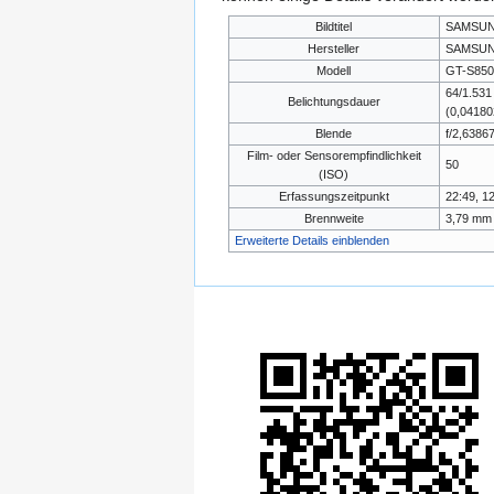
Bildtitel
SAMSU
Hersteller
SAMSU
Modell
GT-S850
64/1.531
Belichtungsdauer
(0,0418
Blende
f/2,6386
Film- oder Sensorempfindlichkeit
50
(ISO)
Erfassungszeitpunkt
22:49, 1
Brennweite
3,79 mm
Erweiterte Details einblenden