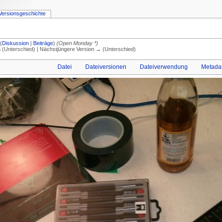
Versionsgeschichte
(
Diskussion
|
Beiträge
)
(Open Monday *)
on (Unterschied) | Nächstjüngere Version → (Unterschied)
Datei
Dateiversionen
Dateiverwendung
Metada