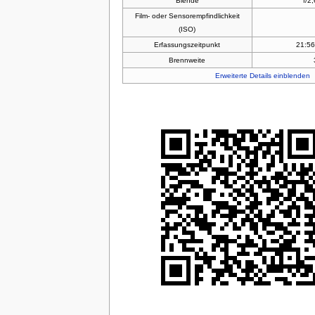
Blende
f/2
Film- oder Sensorempfindlichkeit
(ISO)
Erfassungszeitpunkt
21:56
Brennweite
Erweiterte Details einblenden