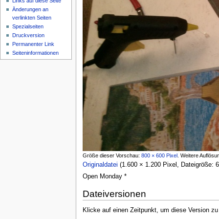
Links auf diese Seite
Änderungen an
verlinkten Seiten
Spezialseiten
Druckversion
Permanenter Link
Seiten­informationen
Größe dieser Vorschau:
800 × 600 Pixel
.
Weitere Auflösu
Originaldatei
‎
(1.600 × 1.200 Pixel, Dateigröße
Open Monday *
Dateiversionen
Klicke auf einen Zeitpunkt, um diese Version zu