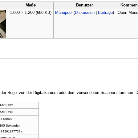
d
Maße
Benutzer
Komment
1.600 × 1.200
(680 KB)
Manupool
(
Diskussion
|
Beiträge
)
Open Mond
in der Regel von der Digitalkamera oder dem verwendeten Scanner stammen. Du
AMSUNG
AMSUNG
GT-S8500
.305 Sekunden
084291187739)