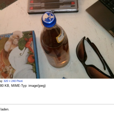
ng:
320 × 240 Pixel
.
: 680 KB, MIME-Typ:
image/jpeg
)
 laden.