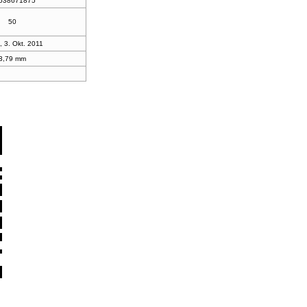
,638671875
50
, 3. Okt. 2011
3,79 mm