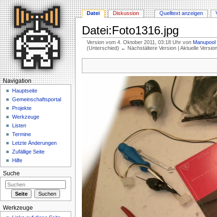
Datei
Diskussion
Quelltext anzeigen
Datei:Foto1316.jpg
Version vom 4. Oktober 2011, 03:18 Uhr von
Manupool
(Unterschied) ← Nächstältere Version | Aktuelle Versi
Wechseln zu:
Navigation
,
Suche
Navigation
Hauptseite
Gemeinschaftsportal
Projekte
Werkzeuge
Listen
Termine
Letzte Änderungen
Zufällige Seite
Hilfe
Suche
Werkzeuge