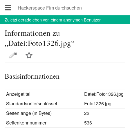
Zuletzt
gerade eben von einem anonymen Benutzer
Informationen zu
„Datei:Foto1326.jpg“
Basisinformationen
Anzeigetitel
Datei:Foto1326.jpg
Standardsortierschlüssel
Foto1326.jpg
Seitenlänge (in Bytes)
22
Seitenkennnummer
536