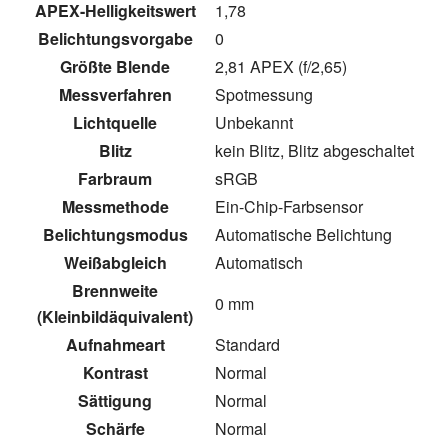
APEX-Helligkeitswert
1,78
Belichtungsvorgabe
0
Größte Blende
2,81 APEX (f/2,65)
Messverfahren
Spotmessung
Lichtquelle
Unbekannt
Blitz
kein Blitz, Blitz abgeschaltet
Farbraum
sRGB
Messmethode
Ein-Chip-Farbsensor
Belichtungsmodus
Automatische Belichtung
Weißabgleich
Automatisch
Brennweite
0 mm
(Kleinbildäquivalent)
Aufnahmeart
Standard
Kontrast
Normal
Sättigung
Normal
Schärfe
Normal