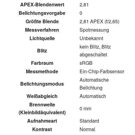
APEX-Blendenwert
2,81
Belichtungsvorgabe
0
Größte Blende
2,81 APEX (f/2,65)
Messverfahren
Spotmessung
Lichtquelle
Unbekannt
kein Blitz, Blitz
Blitz
abgeschaltet
Farbraum
sRGB
Messmethode
Ein-Chip-Farbsensor
Automatische
Belichtungsmodus
Belichtung
Weißabgleich
Automatisch
Brennweite
0 mm
(Kleinbildäquivalent)
Aufnahmeart
Standard
Kontrast
Normal