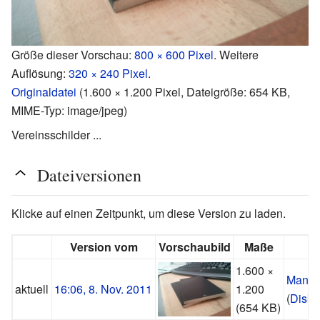
Größe dieser Vorschau:
800 × 600 Pixel
.
Weitere
Auflösung:
320 × 240 Pixel
.
Originaldatei
‎
(1.600 × 1.200 Pixel, Dateigröße: 654 KB,
MIME-Typ:
image/jpeg
)
Vereinsschilder ...
Dateiversionen
Klicke auf einen Zeitpunkt, um diese Version zu laden.
Version vom
Vorschaubild
Maße
1.600 ×
Manup
aktuell
16:06, 8. Nov. 2011
1.200
(
Disku
(654 KB)