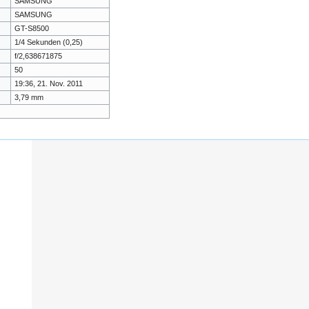
SAMSUNG
SAMSUNG
GT-S8500
1/4 Sekunden (0,25)
f/2,638671875
50
19:36, 21. Nov. 2011
3,79 mm