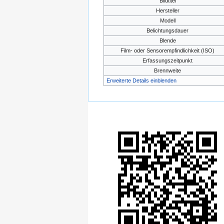
Bildtitel
Hersteller
Modell
Belichtungsdauer
Blende
Film- oder Sensorempfindlichkeit (ISO)
Erfassungszeitpunkt
Brennweite
Erweiterte Details einblenden