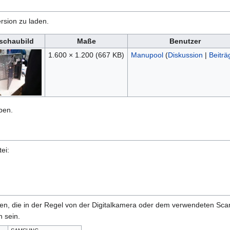
rsion zu laden.
schaubild
Maße
Benutzer
1.600 × 1.200
(667 KB)
Manupool
(
Diskussion
|
Beiträ
ben.
ei:
onen, die in der Regel von der Digitalkamera oder dem verwendeten Sc
 sein.