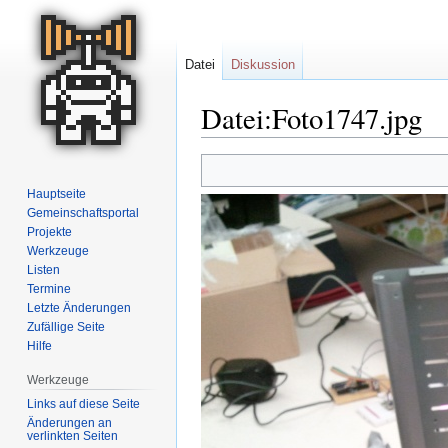
Datei
Diskussion
Datei:Foto1747.jpg
Zur
Zur
Navigation
Suche
Hauptseite
springen
springen
Gemeinschafts­portal
Projekte
Werkzeuge
Listen
Termine
Letzte Änderungen
Zufällige Seite
Hilfe
Werkzeuge
Links auf diese Seite
Änderungen an
verlinkten Seiten