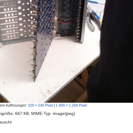
ere Auflösungen:
320 × 240 Pixel
|
1.600 × 1.200 Pixel
.
teigröße: 667 KB, MIME-Typ:
image/jpeg
)
auscht