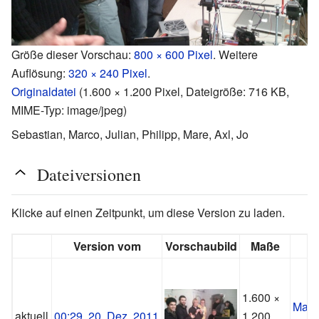
Größe dieser Vorschau:
800 × 600 Pixel
.
Weitere
Auflösung:
320 × 240 Pixel
.
Originaldatei
‎
(1.600 × 1.200 Pixel, Dateigröße: 716 KB,
MIME-Typ:
image/jpeg
)
Sebastian, Marco, Julian, Philipp, Mare, Axl, Jo
Dateiversionen
Klicke auf einen Zeitpunkt, um diese Version zu laden.
Version vom
Vorschaubild
Maße
1.600 ×
Manu
aktuell
00:29, 20. Dez. 2011
1.200