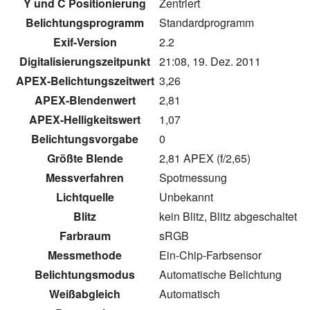
Y und C Positionierung
Zentriert
Belichtungsprogramm
Standardprogramm
Exif-Version
2.2
Digitalisierungszeitpunkt
21:08, 19. Dez. 2011
APEX-Belichtungszeitwert
3,26
APEX-Blendenwert
2,81
APEX-Helligkeitswert
1,07
Belichtungsvorgabe
0
Größte Blende
2,81 APEX (f/2,65)
Messverfahren
Spotmessung
Lichtquelle
Unbekannt
Blitz
kein Blitz, Blitz abgeschaltet
Farbraum
sRGB
Messmethode
Ein-Chip-Farbsensor
Belichtungsmodus
Automatische Belichtung
Weißabgleich
Automatisch