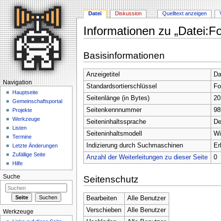
Datei
Diskussion
Quelltext anzeigen
Informationen zu „Datei:F
Wechseln zu:
Navigation
,
Suche
Basisinformationen
Anzeigetitel
Da
Navigation
Standardsortierschlüssel
Fo
Hauptseite
Seitenlänge (in Bytes)
20
Gemeinschaftsportal
Seitenkennnummer
98
Projekte
Werkzeuge
Seiteninhaltssprache
De
Listen
Seiteninhaltsmodell
Wi
Termine
Indizierung durch Suchmaschinen
Er
Letzte Änderungen
Zufällige Seite
Anzahl der Weiterleitungen zu dieser Seite
0
Hilfe
Suche
Seitenschutz
Bearbeiten
Alle Benutzer
Verschieben
Alle Benutzer
Werkzeuge