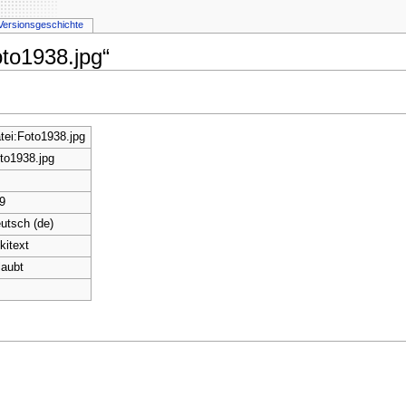
Versionsgeschichte
oto1938.jpg“
tei:Foto1938.jpg
to1938.jpg
9
utsch (de)
kitext
laubt