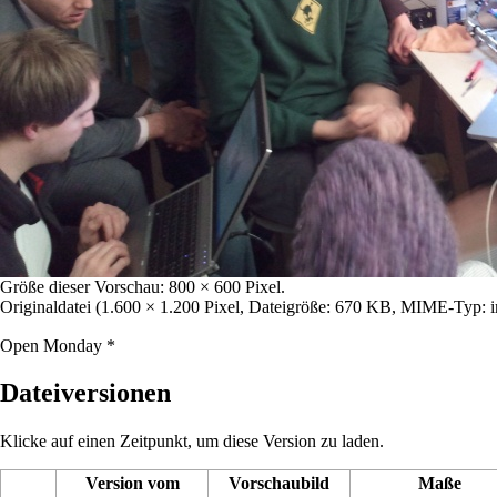
Größe dieser Vorschau:
800 × 600 Pixel
.
Originaldatei
‎
(1.600 × 1.200 Pixel, Dateigröße: 670 KB, MIME-Typ:
Open Monday *
Dateiversionen
Klicke auf einen Zeitpunkt, um diese Version zu laden.
Version vom
Vorschaubild
Maße