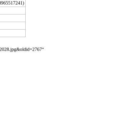
8965517241)
to2028.jpg&oldid=2767
“