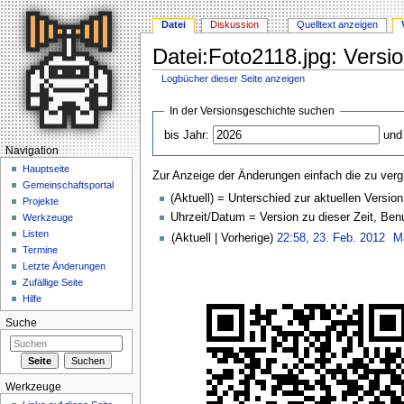
Datei
Diskussion
Quelltext anzeigen
Datei:Foto2118.jpg: Versi
Logbücher dieser Seite anzeigen
Wechseln zu:
Navigation
,
Suche
In der Versionsgeschichte suchen
bis Jahr:
und
Navigation
Hauptseite
Zur Anzeige der Änderungen einfach die zu verg
Gemeinschaftsportal
(Aktuell) = Unterschied zur aktuellen Version
Projekte
Uhrzeit/Datum = Version zu dieser Zeit, Be
Werkzeuge
Listen
(Aktuell | Vorherige)
22:58, 23. Feb. 2012
‎
M
Termine
Letzte Änderungen
Zufällige Seite
Hilfe
Suche
Werkzeuge