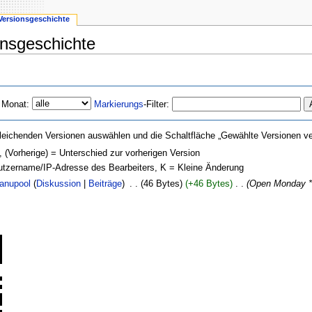
Versionsgeschichte
onsgeschichte
 Monat:
Markierungs
-Filter:
leichenden Versionen auswählen und die Schaltfläche „Gewählte Versionen ver
, (Vorherige) = Unterschied zur vorherigen Version
nutzername/IP-Adresse des Bearbeiters, K = Kleine Änderung
anupool
(
Diskussion
|
Beiträge
)
‎
. .
(46 Bytes)
(+46 Bytes)
‎
. .
(Open Monday * M