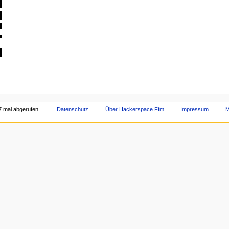
7 mal abgerufen.
Datenschutz
Über Hackerspace Ffm
Impressum
M