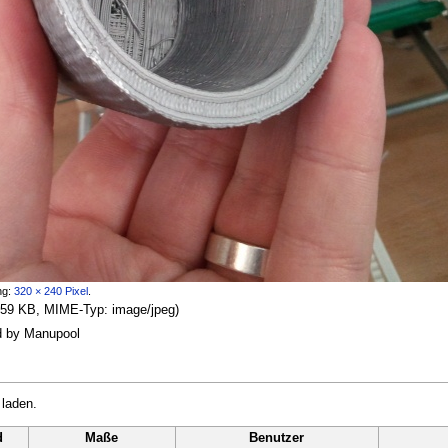
ng:
320 × 240 Pixel
.
: 659 KB, MIME-Typ:
image/jpeg
)
d by Manupool
 laden.
d
Maße
Benutzer