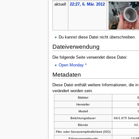
aktuell
22:27, 6. Mär. 2012
Du kannst diese Datei nicht überschreiben.
Dateiverwendung
Die folgende Seite verwendet diese Datei:
Open Monday *
Metadaten
Diese Datei enthält weitere Informationen, die 
verändert worden sein.
Bildtitel
Hersteller
Modell
Belichtungsdauer
64/1.675 Sekun
Blende
f/
Film- oder Sensorempfindlichkeit (ISO)
Erfassungszeitpunkt
13:58