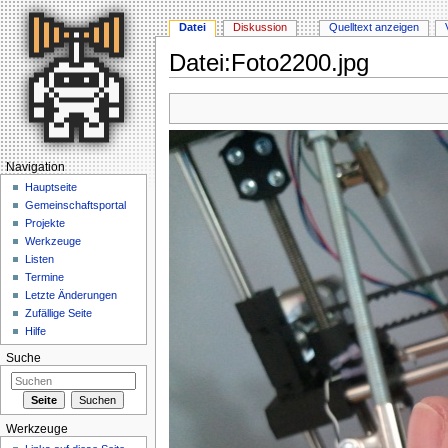
Datei
Diskussion
Quelltext anzeigen
Datei:Foto2200.jpg
Wechseln zu:
Navigation
,
Suche
Navigation
Hauptseite
Gemeinschaftsportal
Projekte
Werkzeuge
Listen
Termine
Letzte Änderungen
Zufällige Seite
Hilfe
Suche
Werkzeuge