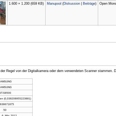
1.600 × 1.200
(659 KB)
Manupool
(
Diskussion
|
Beiträge
)
Open Monda
in der Regel von der Digitalkamera oder dem verwendeten Scanner stammen. Du
SAMSUNG
SAMSUNG
GT-S8500
den (0,038208955223881)
2,638671875
50
, 6. Mär. 2012