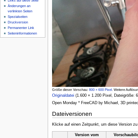
Links auf diese Seite
Änderungen an
verlinkten Seiten
Spezialseiten
Druckversion
Permanenter Link
Seiten­informationen
Größe dieser Vorschau:
800 × 600 Pixel
.
Weitere Auflösu
Originaldatei
‎
(1.600 × 1.200 Pixel, Dateigröße
Open Monday * FreeCAD by Michael, 3D printe
Dateiversionen
Klicke auf einen Zeitpunkt, um diese Version zu
Version vom
Vorschaubil