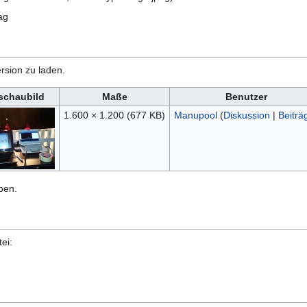
ag
rsion zu laden.
schaubild
Maße
Benutzer
1.600 × 1.200
(677 KB)
Manupool
(
Diskussion
|
Beiträ
ben.
ei: