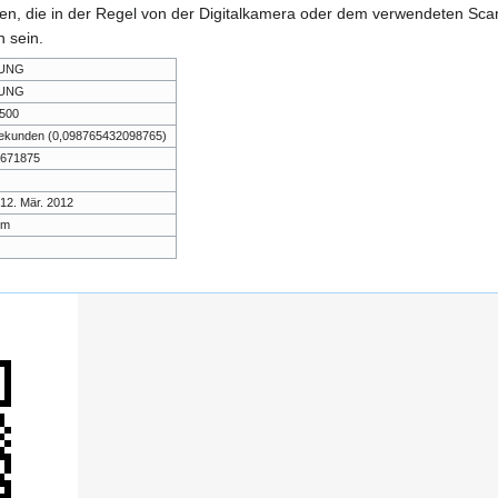
onen, die in der Regel von der Digitalkamera oder dem verwendeten Sc
 sein.
UNG
UNG
500
ekunden (0,098765432098765)
8671875
 12. Mär. 2012
mm