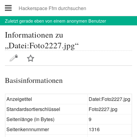
Zuletzt
gerade eben von einem anonymen Benutzer
Informationen zu
„Datei:Foto2227.jpg“
Basisinformationen
Anzeigetitel
Datei:Foto2227.jpg
Standardsortierschlüssel
Foto2227.jpg
Seitenlänge (in Bytes)
9
Seitenkennnummer
1316