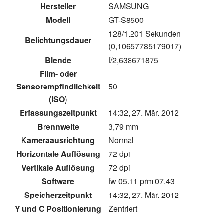
Hersteller
SAMSUNG
Modell
GT-S8500
128/1.201 Sekunden
Belichtungsdauer
(0,10657785179017)
Blende
f/2,638671875
Film- oder
Sensorempfindlichkeit
50
(ISO)
Erfassungszeitpunkt
14:32, 27. Mär. 2012
Brennweite
3,79 mm
Kameraausrichtung
Normal
Horizontale Auflösung
72 dpi
Vertikale Auflösung
72 dpi
Software
fw 05.11 prm 07.43
Speicherzeitpunkt
14:32, 27. Mär. 2012
Y und C Positionierung
Zentriert