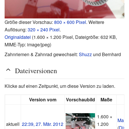
Größe dieser Vorschau:
800 × 600 Pixel
.
Weitere
Auflösung:
320 × 240 Pixel
.
Originaldatei
‎
(1.600 × 1.200 Pixel, Dateigröße: 632 KB,
MIME-Typ:
image/jpeg
)
Zahnriemen & Zahnrad gewechselt:
Shuzz
und Bernhard
Dateiversionen
Klicke auf einen Zeitpunkt, um diese Version zu laden.
Version vom
Vorschaubild
Maße
1.600 ×
Manu
aktuell
22:39, 27. Mär. 2012
1.200
(
Disk