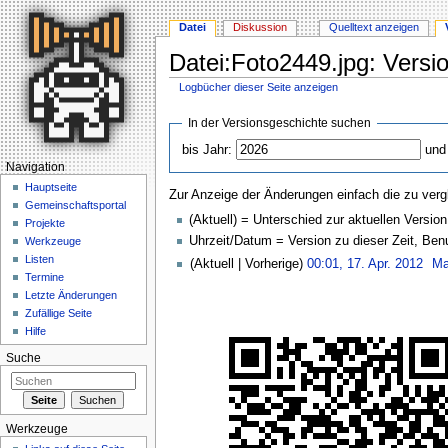
Datei
Diskussion
Quelltext anzeigen
Datei:Foto2449.jpg: Versi
Logbücher dieser Seite anzeigen
Wechseln zu:
Navigation
,
Suche
In der Versionsgeschichte suchen
bis Jahr:
und
Navigation
Hauptseite
Zur Anzeige der Änderungen einfach die zu verg
Gemeinschaftsportal
(Aktuell) = Unterschied zur aktuellen Version
Projekte
Uhrzeit/Datum = Version zu dieser Zeit, Be
Werkzeuge
Listen
(Aktuell | Vorherige)
00:01, 17. Apr. 2012
‎
Ma
Termine
Letzte Änderungen
Zufällige Seite
Hilfe
Suche
Werkzeuge