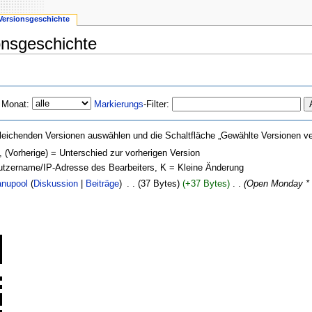
Versionsgeschichte
onsgeschichte
 Monat:
Markierungs
-Filter:
leichenden Versionen auswählen und die Schaltfläche „Gewählte Versionen ver
, (Vorherige) = Unterschied zur vorherigen Version
nutzername/IP-Adresse des Bearbeiters, K = Kleine Änderung
nupool
(
Diskussion
|
Beiträge
)
‎
. .
(37 Bytes)
(+37 Bytes)
‎
. .
(Open Monday * |