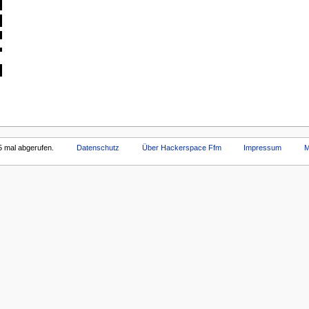
5 mal abgerufen.
Datenschutz
Über Hackerspace Ffm
Impressum
M