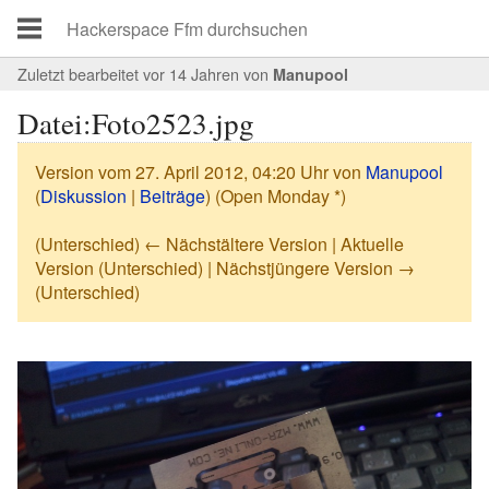
Zuletzt bearbeitet vor 14 Jahren
von
Manupool
Datei:Foto2523.jpg
Version vom 27. April 2012, 04:20 Uhr von
Manupool
(
Diskussion
|
Beiträge
)
(Open Monday *)
(Unterschied) ← Nächstältere Version | Aktuelle
Version (Unterschied) | Nächstjüngere Version →
(Unterschied)