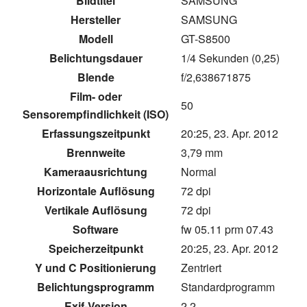
Bildtitel
SAMSUNG
Hersteller
SAMSUNG
Modell
GT-S8500
Belichtungsdauer
1/4 Sekunden (0,25)
Blende
f/2,638671875
Film- oder
50
Sensorempfindlichkeit (ISO)
Erfassungszeitpunkt
20:25, 23. Apr. 2012
Brennweite
3,79 mm
Kameraausrichtung
Normal
Horizontale Auflösung
72 dpi
Vertikale Auflösung
72 dpi
Software
fw 05.11 prm 07.43
Speicherzeitpunkt
20:25, 23. Apr. 2012
Y und C Positionierung
Zentriert
Belichtungsprogramm
Standardprogramm
Exif-Version
2.2