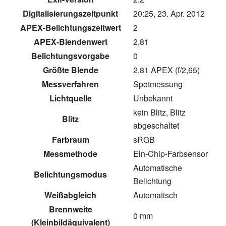
Digitalisierungszeitpunkt
20:25, 23. Apr. 2012
APEX-Belichtungszeitwert
2
APEX-Blendenwert
2,81
Belichtungsvorgabe
0
Größte Blende
2,81 APEX (f/2,65)
Messverfahren
Spotmessung
Lichtquelle
Unbekannt
kein Blitz, Blitz
Blitz
abgeschaltet
Farbraum
sRGB
Messmethode
Ein-Chip-Farbsensor
Automatische
Belichtungsmodus
Belichtung
Weißabgleich
Automatisch
Brennweite
0 mm
(Kleinbildäquivalent)