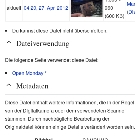
Manu
aktuell
04:20, 27. Apr. 2012
960
(
Disk
(600 KB)
Du kannst diese Datei nicht überschreiben.
Dateiverwendung
Die folgende Seite verwendet diese Datei:
Open Monday *
Metadaten
Diese Datei enthält weitere Informationen, die in der Regel
von der Digitalkamera oder dem verwendeten Scanner
stammen. Durch nachträgliche Bearbeitung der
Originaldatei können einige Details verändert worden sein.