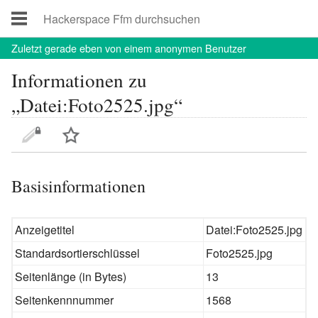
Zuletzt
gerade eben von einem anonymen Benutzer
Informationen zu
„Datei:Foto2525.jpg“
Basisinformationen
Anzeigetitel
Datei:Foto2525.jpg
Standardsortierschlüssel
Foto2525.jpg
Seitenlänge (in Bytes)
13
Seitenkennnummer
1568