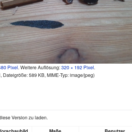
480 Pixel
.
Weitere Auflösung:
320 × 192 Pixel
.
l, Dateigröße: 589 KB, MIME-Typ:
image/jpeg
)
diese Version zu laden.
Vorschaubild
Maße
Benutzer