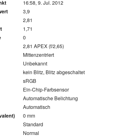
nkt
16:58, 9. Jul. 2012
wert
3,9
2,81
t
1,71
e
0
2,81 APEX (f/2,65)
Mittenzentriert
Unbekannt
kein Blitz, Blitz abgeschaltet
sRGB
Ein-Chip-Farbsensor
Automatische Belichtung
Automatisch
valent)
0 mm
Standard
Normal