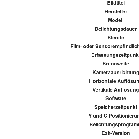
Bildtitel
Hersteller
Modell
Belichtungsdauer
Blende
Film- oder Sensorempfindlich
Erfassungszeitpunk
Brennweite
Kameraausrichtun
Horizontale Auflösu
Vertikale Auflösun
Software
Speicherzeitpunkt
Y und C Positionieru
Belichtungsprogra
Exif-Version