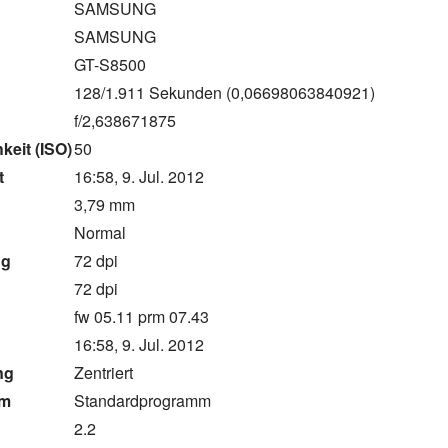
SAMSUNG
SAMSUNG
GT-S8500
128/1.911 Sekunden (0,06698063840921)
f/2,638671875
keit (ISO)
50
t
16:58, 9. Jul. 2012
3,79 mm
g
Normal
ng
72 dpi
g
72 dpi
fw 05.11 prm 07.43
16:58, 9. Jul. 2012
ng
Zentriert
mm
Standardprogramm
2.2