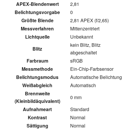
APEX-Blendenwert
2,81
Belichtungsvorgabe
0
Größte Blende
2,81 APEX (f/2,65)
Messverfahren
Mittenzentriert
Lichtquelle
Unbekannt
kein Blitz, Blitz
Blitz
abgeschaltet
Farbraum
sRGB
Messmethode
Ein-Chip-Farbsensor
Belichtungsmodus
Automatische Belichtung
Weißabgleich
Automatisch
Brennweite
0 mm
(Kleinbildäquivalent)
Aufnahmeart
Standard
Kontrast
Normal
Sättigung
Normal