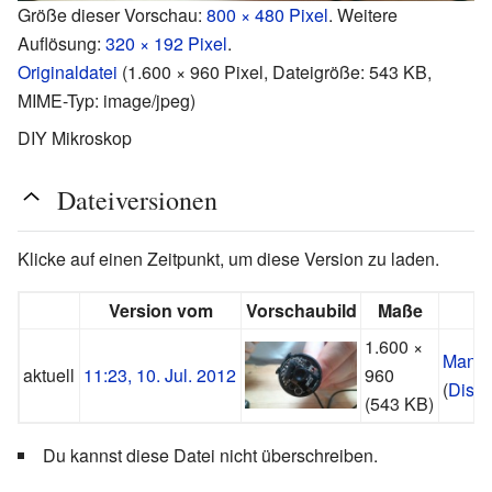
Größe dieser Vorschau:
800 × 480 Pixel
.
Weitere
Auflösung:
320 × 192 Pixel
.
Originaldatei
‎
(1.600 × 960 Pixel, Dateigröße: 543 KB,
MIME-Typ:
image/jpeg
)
DIY Mikroskop
Dateiversionen
Klicke auf einen Zeitpunkt, um diese Version zu laden.
Version vom
Vorschaubild
Maße
1.600 ×
Manup
aktuell
11:23, 10. Jul. 2012
960
(
Disku
(543 KB)
Du kannst diese Datei nicht überschreiben.