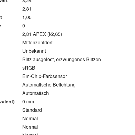
wert
3,24
2,81
t
1,05
e
0
2,81 APEX (f/2,65)
Mittenzentriert
Unbekannt
Blitz ausgelöst, erzwungenes Blitzen
sRGB
Ein-Chip-Farbsensor
Automatische Belichtung
Automatisch
valent)
0 mm
Standard
Normal
Normal