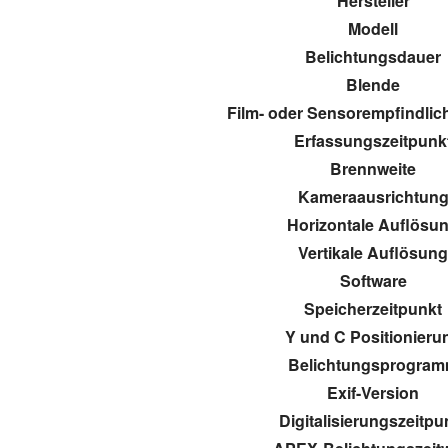
Hersteller
Modell
Belichtungsdauer
Blende
Film- oder Sensorempfindlich
Erfassungszeitpunk
Brennweite
Kameraausrichtun
Horizontale Auflösu
Vertikale Auflösun
Software
Speicherzeitpunkt
Y und C Positionieru
Belichtungsprogra
Exif-Version
Digitalisierungszeitpu