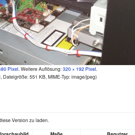
480 Pixel
.
Weitere Auflösung:
320 × 192 Pixel
.
l, Dateigröße: 551 KB, MIME-Typ:
image/jpeg
)
diese Version zu laden.
Vorschaubild
Maße
Benutzer