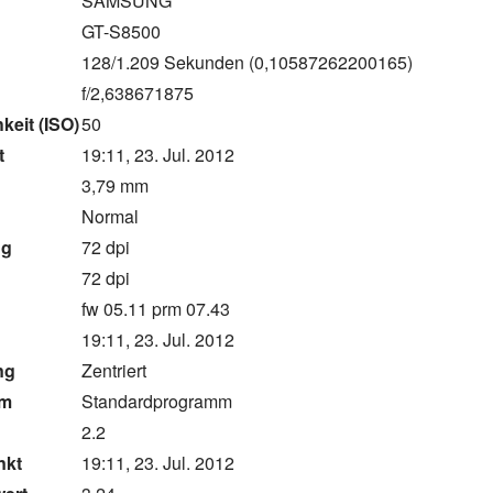
SAMSUNG
GT-S8500
128/1.209 Sekunden (0,10587262200165)
f/2,638671875
keit (ISO)
50
t
19:11, 23. Jul. 2012
3,79 mm
g
Normal
ng
72 dpi
g
72 dpi
fw 05.11 prm 07.43
19:11, 23. Jul. 2012
ng
Zentriert
mm
Standardprogramm
2.2
nkt
19:11, 23. Jul. 2012