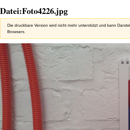
Datei:Foto4226.jpg
Zur
Zur
Die druckbare Version wird nicht mehr unterstützt und kann Darste
Navigation
Suche
Browsers.
springen
springen