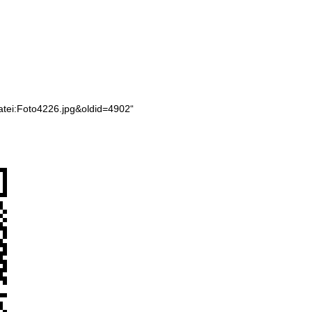
Datei:Foto4226.jpg&oldid=4902
“