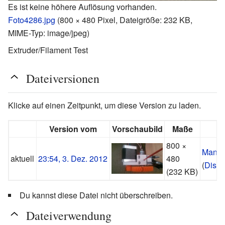
Es ist keine höhere Auflösung vorhanden.
Foto4286.jpg
‎
(800 × 480 Pixel, Dateigröße: 232 KB,
MIME-Typ:
image/jpeg
)
Extruder/Filament Test
Dateiversionen
Klicke auf einen Zeitpunkt, um diese Version zu laden.
Version vom
Vorschaubild
Maße
800 ×
Manup
aktuell
23:54, 3. Dez. 2012
480
(
Disku
(232 KB)
Du kannst diese Datei nicht überschreiben.
Dateiverwendung