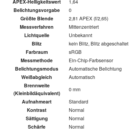
APEX-Helligkeitswert
1,64
Belichtungsvorgabe
0
Größte Blende
2,81 APEX (f/2,65)
Messverfahren
Mittenzentriert
Lichtquelle
Unbekannt
Blitz
kein Blitz, Blitz abgeschaltet
Farbraum
sRGB
Messmethode
Ein-Chip-Farbsensor
Belichtungsmodus
Automatische Belichtung
Weißabgleich
Automatisch
Brennweite
0 mm
(Kleinbildäquivalent)
Aufnahmeart
Standard
Kontrast
Normal
Sättigung
Normal
Schärfe
Normal