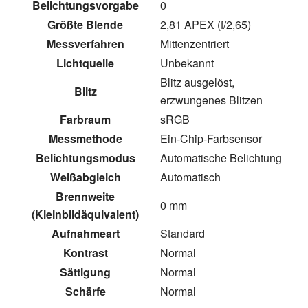
Belichtungsvorgabe
0
Größte Blende
2,81 APEX (f/2,65)
Messverfahren
Mittenzentriert
Lichtquelle
Unbekannt
Blitz ausgelöst,
Blitz
erzwungenes Blitzen
Farbraum
sRGB
Messmethode
Ein-Chip-Farbsensor
Belichtungsmodus
Automatische Belichtung
Weißabgleich
Automatisch
Brennweite
0 mm
(Kleinbildäquivalent)
Aufnahmeart
Standard
Kontrast
Normal
Sättigung
Normal
Schärfe
Normal