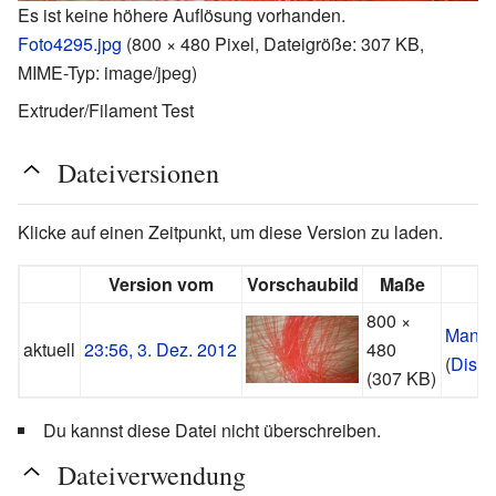
Es ist keine höhere Auflösung vorhanden.
Foto4295.jpg
‎
(800 × 480 Pixel, Dateigröße: 307 KB,
MIME-Typ:
image/jpeg
)
Extruder/Filament Test
Dateiversionen
Klicke auf einen Zeitpunkt, um diese Version zu laden.
Version vom
Vorschaubild
Maße
800 ×
Manup
aktuell
23:56, 3. Dez. 2012
480
(
Disku
(307 KB)
Du kannst diese Datei nicht überschreiben.
Dateiverwendung