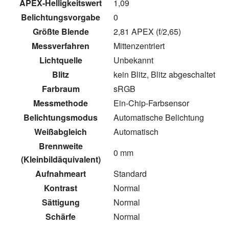
APEX-Helligkeitswert
1,09
Belichtungsvorgabe
0
Größte Blende
2,81 APEX (f/2,65)
Messverfahren
Mittenzentriert
Lichtquelle
Unbekannt
Blitz
kein Blitz, Blitz abgeschaltet
Farbraum
sRGB
Messmethode
Ein-Chip-Farbsensor
Belichtungsmodus
Automatische Belichtung
Weißabgleich
Automatisch
Brennweite
0 mm
(Kleinbildäquivalent)
Aufnahmeart
Standard
Kontrast
Normal
Sättigung
Normal
Schärfe
Normal