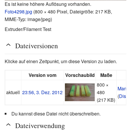
Es ist keine höhere Auflösung vorhanden.
Foto4298.jpg
‎
(800 × 480 Pixel, Dateigröße: 217 KB,
MIME-Typ:
image/jpeg
)
Extruder/Filament Test
Dateiversionen
Klicke auf einen Zeitpunkt, um diese Version zu laden.
Version vom
Vorschaubild
Maße
800 ×
Manup
aktuell
23:56, 3. Dez. 2012
480
(
Disku
(217 KB)
Du kannst diese Datei nicht überschreiben.
Dateiverwendung