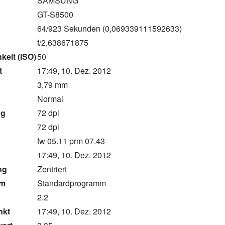
SAMSUNG
GT-S8500
64/923 Sekunden (0,069339111592633)
f/2,638671875
keit (ISO)
50
t
17:49, 10. Dez. 2012
3,79 mm
g
Normal
ng
72 dpi
g
72 dpi
fw 05.11 prm 07.43
17:49, 10. Dez. 2012
ng
Zentriert
mm
Standardprogramm
2.2
nkt
17:49, 10. Dez. 2012