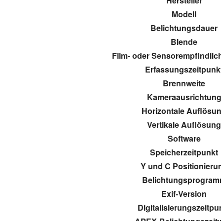
Hersteller
Modell
Belichtungsdauer
Blende
Film- oder Sensorempfindlich
Erfassungszeitpunk
Brennweite
Kameraausrichtun
Horizontale Auflösu
Vertikale Auflösun
Software
Speicherzeitpunkt
Y und C Positionieru
Belichtungsprogra
Exif-Version
Digitalisierungszeitpu