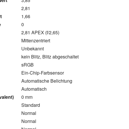
wert
3,85
2,81
t
1,66
e
0
2,81 APEX (f/2,65)
Mittenzentriert
Unbekannt
kein Blitz, Blitz abgeschaltet
sRGB
Ein-Chip-Farbsensor
Automatische Belichtung
Automatisch
valent)
0 mm
Standard
Normal
Normal