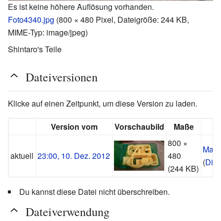
Es ist keine höhere Auflösung vorhanden.
Foto4340.jpg
‎
(800 × 480 Pixel, Dateigröße: 244 KB,
MIME-Typ:
image/jpeg
)
Shintaro's Teile
Dateiversionen
Klicke auf einen Zeitpunkt, um diese Version zu laden.
Version vom
Vorschaubild
Maße
800 ×
Manu
aktuell
23:00, 10. Dez. 2012
480
(
Disk
(244 KB)
Du kannst diese Datei nicht überschreiben.
Dateiverwendung