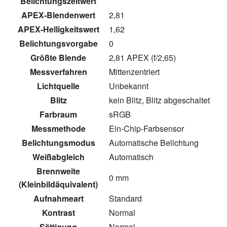
Belichtungszeitwert
APEX-Blendenwert
2,81
APEX-Helligkeitswert
1,62
Belichtungsvorgabe
0
Größte Blende
2,81 APEX (f/2,65)
Messverfahren
Mittenzentriert
Lichtquelle
Unbekannt
Blitz
kein Blitz, Blitz abgeschaltet
Farbraum
sRGB
Messmethode
Ein-Chip-Farbsensor
Belichtungsmodus
Automatische Belichtung
Weißabgleich
Automatisch
Brennweite
0 mm
(Kleinbildäquivalent)
Aufnahmeart
Standard
Kontrast
Normal
Sättigung
Normal