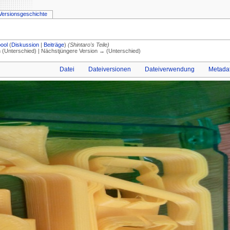
Versionsgeschichte
ool
(
Diskussion
|
Beiträge
)
(Shintaro's Teile)
on (Unterschied) | Nächstjüngere Version → (Unterschied)
Datei
Dateiversionen
Dateiverwendung
Metada