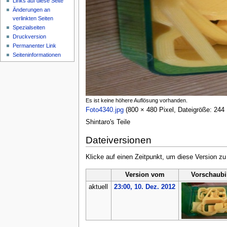
Links auf diese Seite
Änderungen an
verlinkten Seiten
Spezialseiten
Druckversion
Permanenter Link
Seiten­informationen
Es ist keine höhere Auflösung vorhanden.
Foto4340.jpg
‎
(800 × 480 Pixel, Dateigröße: 24
Shintaro's Teile
Dateiversionen
Klicke auf einen Zeitpunkt, um diese Version zu
Version vom
Vorschaubi
aktuell
23:00, 10. Dez. 2012