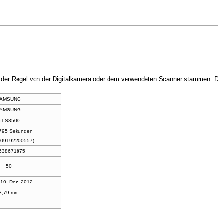
in der Regel von der Digitalkamera oder dem verwendeten Scanner stammen. Du
AMSUNG
AMSUNG
GT-S8500
.795 Sekunden
309192200557)
,638671875
50
 10. Dez. 2012
3,79 mm