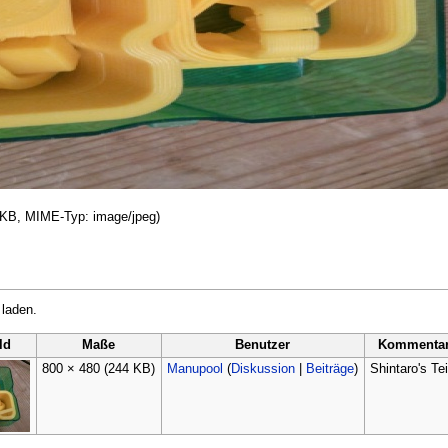
4 KB, MIME-Typ:
image/jpeg
)
 laden.
ld
Maße
Benutzer
Kommenta
800 × 480
(244 KB)
Manupool
(
Diskussion
|
Beiträge
)
Shintaro's Tei