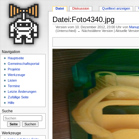
Datei
Diskussion
Quelltext anzeigen
Datei:Foto4340.jpg
Version vom 10. Dezember 2012, 23:00 Uhr von
Manup
(Unterschied) ← Nächstältere Version | Aktuelle Versi
Wechseln zu:
Navigation
,
Suche
Navigation
Hauptseite
Gemeinschaftsportal
Projekte
Werkzeuge
Listen
Termine
Letzte Änderungen
Zufällige Seite
Hilfe
Suche
Werkzeuge