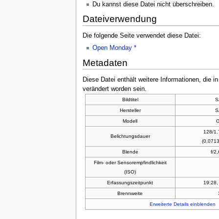
Du kannst diese Datei nicht überschreiben.
Dateiverwendung
Die folgende Seite verwendet diese Datei:
Open Monday *
Metadaten
Diese Datei enthält weitere Informationen, die 
verändert worden sein.
Bildtitel
S
Hersteller
S
Modell
128/1
Belichtungsdauer
(0,071
Blende
f/2
Film- oder Sensorempfindlichkeit
(ISO)
Erfassungszeitpunkt
19:28,
Brennweite
Erweiterte Details einblenden