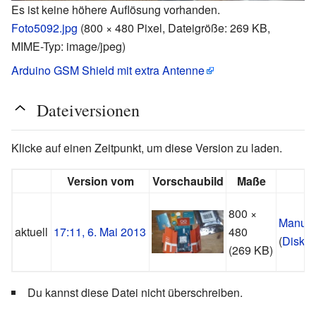
Es ist keine höhere Auflösung vorhanden.
Foto5092.jpg
‎
(800 × 480 Pixel, Dateigröße: 269 KB,
MIME-Typ:
image/jpeg
)
Arduino GSM Shield mit extra Antenne
Dateiversionen
Klicke auf einen Zeitpunkt, um diese Version zu laden.
Version vom
Vorschaubild
Maße
800 ×
Manup
aktuell
17:11, 6. Mai 2013
480
(
Diskus
(269 KB)
Du kannst diese Datei nicht überschreiben.