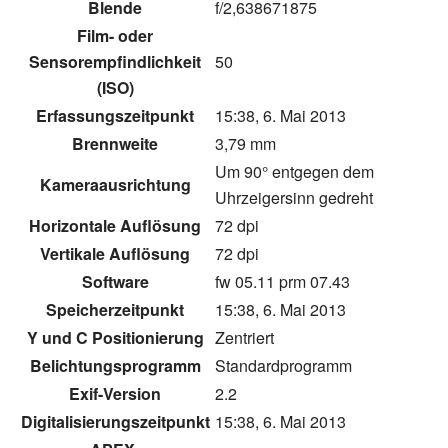
Blende
f/2,638671875
Film- oder
Sensorempfindlichkeit
50
(ISO)
Erfassungszeitpunkt
15:38, 6. Mai 2013
Brennweite
3,79 mm
Um 90° entgegen dem
Kameraausrichtung
Uhrzeigersinn gedreht
Horizontale Auflösung
72 dpi
Vertikale Auflösung
72 dpi
Software
fw 05.11 prm 07.43
Speicherzeitpunkt
15:38, 6. Mai 2013
Y und C Positionierung
Zentriert
Belichtungsprogramm
Standardprogramm
Exif-Version
2.2
Digitalisierungszeitpunkt
15:38, 6. Mai 2013