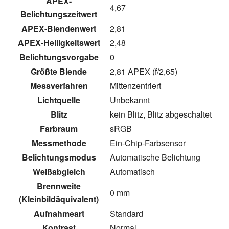
APEX-
4,67
Belichtungszeitwert
APEX-Blendenwert
2,81
APEX-Helligkeitswert
2,48
Belichtungsvorgabe
0
Größte Blende
2,81 APEX (f/2,65)
Messverfahren
Mittenzentriert
Lichtquelle
Unbekannt
Blitz
kein Blitz, Blitz abgeschaltet
Farbraum
sRGB
Messmethode
Ein-Chip-Farbsensor
Belichtungsmodus
Automatische Belichtung
Weißabgleich
Automatisch
Brennweite
0 mm
(Kleinbildäquivalent)
Aufnahmeart
Standard
Kontrast
Normal