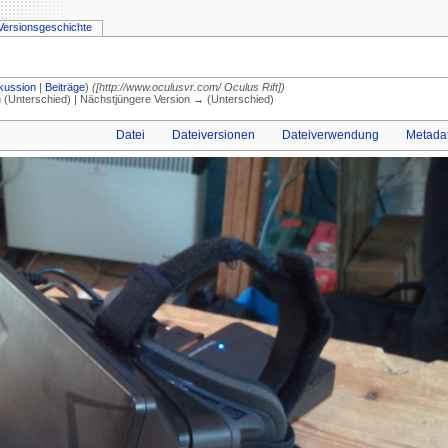
Versionsgeschichte
kussion
|
Beiträge
)
([http://www.oculusvr.com/ Oculus Rift])
on (Unterschied) | Nächstjüngere Version → (Unterschied)
Datei
Dateiversionen
Dateiverwendung
Metada