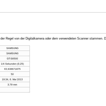
in der Regel von der Digitalkamera oder dem verwendeten Scanner stammen. Du
SAMSUNG
SAMSUNG
GT-S8500
1/4 Sekunden (0,25)
f/2,638671875
50
19:34, 6. Mai 2013
3,79 mm