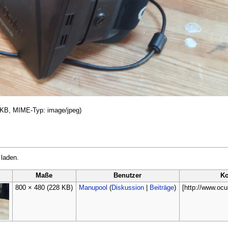
8 KB, MIME-Typ:
image/jpeg
)
 laden.
Maße
Benutzer
K
800 × 480
(228 KB)
Manupool
(
Diskussion
|
Beiträge
)
[http://www.ocu