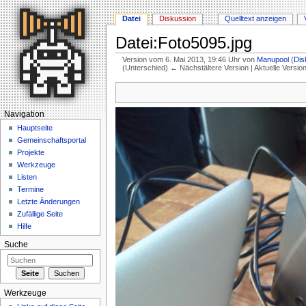
Datei
Diskussion
Quelltext anzeigen
Datei:Foto5095.jpg
Version vom 6. Mai 2013, 19:46 Uhr von
Manupool
(
Dis
(Unterschied) ← Nächstältere Version | Aktuelle Versi
Wechseln zu:
Navigation
,
Suche
Navigation
Hauptseite
Gemeinschaftsportal
Projekte
Werkzeuge
Listen
Termine
Letzte Änderungen
Zufällige Seite
Hilfe
Suche
Werkzeuge