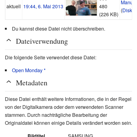
Manup
aktuell
19:44, 6. Mai 2013
480
(
Diskus
(226 KB)
Du kannst diese Datei nicht überschreiben.
Dateiverwendung
Die folgende Seite verwendet diese Datei:
Open Monday *
Metadaten
Diese Datei enthält weitere Informationen, die in der Regel
von der Digitalkamera oder dem verwendeten Scanner
stammen. Durch nachträgliche Bearbeitung der
Originaldatei können einige Details verändert worden sein.
Bildtitel
SAMSUNG