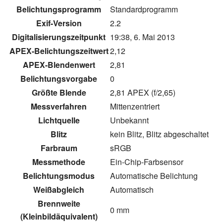
Belichtungsprogramm
Standardprogramm
Exif-Version
2.2
Digitalisierungszeitpunkt
19:38, 6. Mai 2013
APEX-Belichtungszeitwert
2,12
APEX-Blendenwert
2,81
Belichtungsvorgabe
0
Größte Blende
2,81 APEX (f/2,65)
Messverfahren
Mittenzentriert
Lichtquelle
Unbekannt
Blitz
kein Blitz, Blitz abgeschaltet
Farbraum
sRGB
Messmethode
Ein-Chip-Farbsensor
Belichtungsmodus
Automatische Belichtung
Weißabgleich
Automatisch
Brennweite
0 mm
(Kleinbildäquivalent)