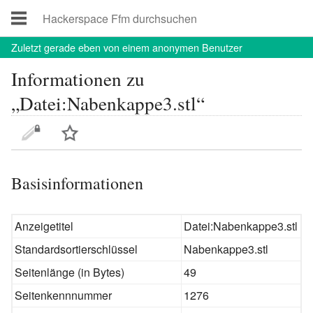
Zuletzt
gerade eben von einem anonymen Benutzer
Informationen zu
„Datei:Nabenkappe3.stl“
Basisinformationen
Anzeigetitel
Datei:Nabenkappe3.stl
Standardsortierschlüssel
Nabenkappe3.stl
Seitenlänge (in Bytes)
49
Seitenkennnummer
1276