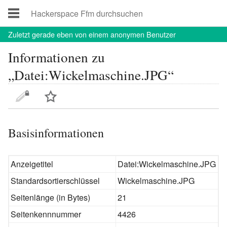
Zuletzt
gerade eben von einem anonymen Benutzer
Informationen zu
„Datei:Wickelmaschine.JPG“
Basisinformationen
Anzeigetitel
Datei:Wickelmaschine.JPG
Standardsortierschlüssel
Wickelmaschine.JPG
Seitenlänge (in Bytes)
21
Seitenkennnummer
4426