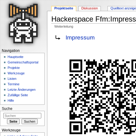
Projektseite
Diskussion
Quelltext anzeig
Hackerspace Ffm:Impres
Weiterleitung
Wechseln zu:
Navigation
,
Suche
Weiterleitung nach:
Impressum
Navigation
Hauptseite
Gemeinschaftsportal
Projekte
Werkzeuge
Listen
Termine
Letzte Änderungen
Zufällige Seite
Hilfe
Suche
Werkzeuge