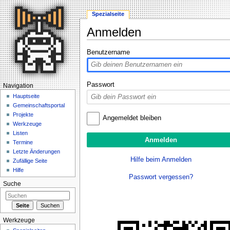
Spezialseite
Anmelden
Wechseln zu:
Navigation
,
Suche
Benutzername
Passwort
Navigation
Hauptseite
Gemeinschaftsportal
Projekte
Angemeldet bleiben
Werkzeuge
Listen
Termine
Letzte Änderungen
Hilfe beim Anmelden
Zufällige Seite
Hilfe
Passwort vergessen?
Suche
Werkzeuge