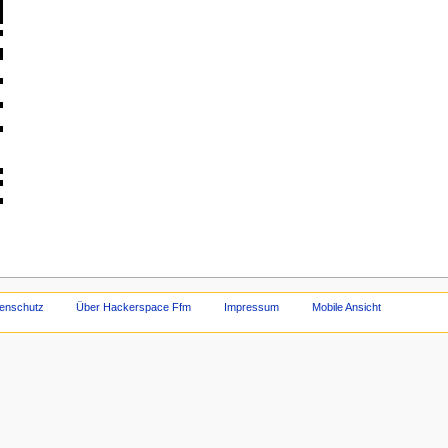
enschutz
Über Hackerspace Ffm
Impressum
Mobile Ansicht