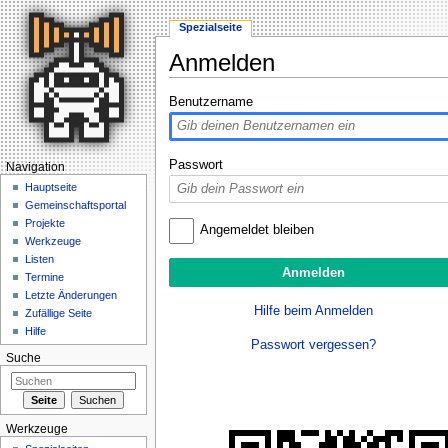
Spezialseite
Anmelden
Wechseln zu:
Navigation
,
Suche
Benutzername
Passwort
Navigation
Hauptseite
Gemeinschaftsportal
Projekte
Angemeldet bleiben
Werkzeuge
Listen
Termine
Letzte Änderungen
Hilfe beim Anmelden
Zufällige Seite
Hilfe
Passwort vergessen?
Suche
Werkzeuge