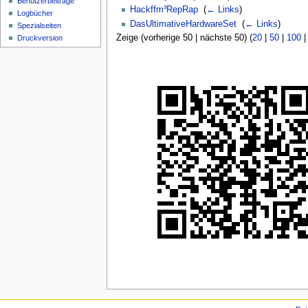
Benutzerbeiträge
Hackffm³RepRap
‎
(
← Links
)
Logbücher
DasUltimativeHardwareSet
‎
(
← Links
)
Spezialseiten
Zeige (vorherige 50 | nächste 50) (
20
|
50
|
100
Druckversion