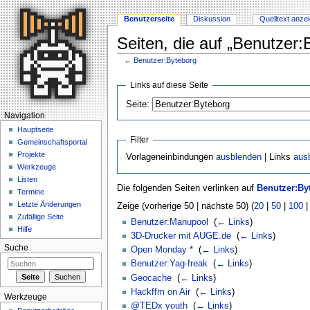
Benutzerseite
Diskussion
Quelltext anze
Seiten, die auf „Benutzer:
←
Benutzer:Byteborg
Wechseln zu:
Navigation
,
Suche
Links auf diese Seite
Seite:
Navigation
Hauptseite
Filter
Gemeinschaftsportal
Projekte
Vorlageneinbindungen
ausblenden
| Links
aus
Werkzeuge
Listen
Die folgenden Seiten verlinken auf
Benutzer:By
Termine
Letzte Änderungen
Zeige (vorherige 50 | nächste 50) (
20
|
50
|
100
Zufällige Seite
Benutzer:Manupool
‎
(
← Links
)
Hilfe
3D-Drucker mit AUGE.de
‎
(
← Links
)
Suche
Open Monday *
‎
(
← Links
)
Benutzer:Yag-freak
‎
(
← Links
)
Geocache
‎
(
← Links
)
Hackffm on Air
‎
(
← Links
)
Werkzeuge
@TEDx youth
‎
(
← Links
)