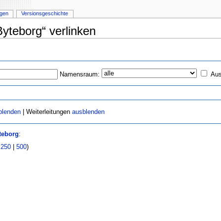
igen
Versionsgeschichte
Byteborg“ verlinken
Namensraum:
Aus
blenden
| Weiterleitungen
ausblenden
teborg
:
|
250
|
500
)