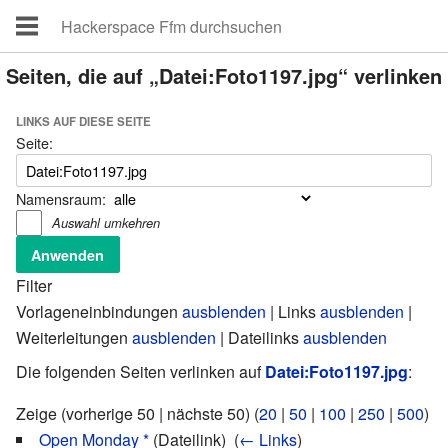
Seiten, die auf „Datei:Foto1197.jpg“ verlinken
LINKS AUF DIESE SEITE
Seite:
Namensraum:
Auswahl umkehren
Filter
Vorlageneinbindungen
ausblenden
| Links
ausblenden
|
Weiterleitungen
ausblenden
| Dateilinks
ausblenden
Die folgenden Seiten verlinken auf
Datei:Foto1197.jpg
:
Zeige (vorherige 50 | nächste 50) (
20
|
50
|
100
|
250
|
500
)
Open Monday *
(Dateilink) ‎
(
← Links
)