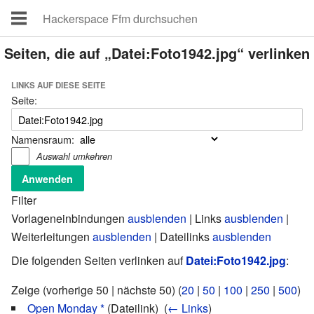
Seiten, die auf „Datei:Foto1942.jpg“ verlinken
LINKS AUF DIESE SEITE
Seite:
Namensraum:
Auswahl umkehren
Filter
Vorlageneinbindungen
ausblenden
| Links
ausblenden
|
Weiterleitungen
ausblenden
| Dateilinks
ausblenden
Die folgenden Seiten verlinken auf
Datei:Foto1942.jpg
:
Zeige (vorherige 50 | nächste 50) (
20
|
50
|
100
|
250
|
500
)
Open Monday *
(Dateilink) ‎
(
← Links
)