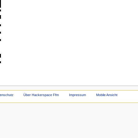
enschutz
Über Hackerspace Ffm
Impressum
Mobile Ansicht