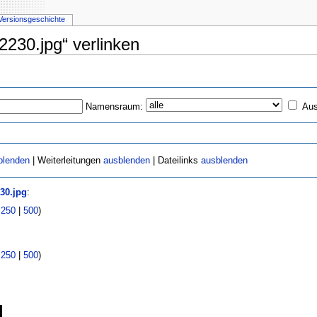
Versionsgeschichte
o2230.jpg“ verlinken
Namensraum:
Aus
blenden
| Weiterleitungen
ausblenden
| Dateilinks
ausblenden
30.jpg
:
|
250
|
500
)
|
250
|
500
)