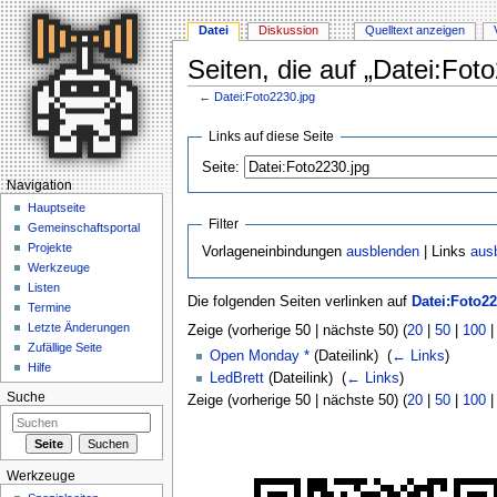
Datei
Diskussion
Quelltext anzeigen
Seiten, die auf „Datei:Fot
←
Datei:Foto2230.jpg
Wechseln zu:
Navigation
,
Suche
Links auf diese Seite
Seite:
Navigation
Hauptseite
Filter
Gemeinschaftsportal
Projekte
Vorlageneinbindungen
ausblenden
| Links
aus
Werkzeuge
Listen
Die folgenden Seiten verlinken auf
Datei:Foto22
Termine
Letzte Änderungen
Zeige (vorherige 50 | nächste 50) (
20
|
50
|
100
Zufällige Seite
Open Monday *
(Dateilink) ‎
(
← Links
)
Hilfe
LedBrett
(Dateilink) ‎
(
← Links
)
Suche
Zeige (vorherige 50 | nächste 50) (
20
|
50
|
100
Werkzeuge